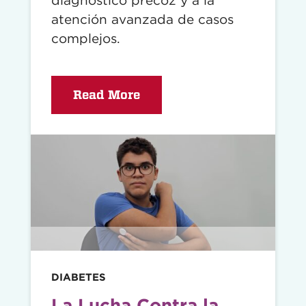
diagnóstico precoz y a la
atención avanzada de casos
complejos.
Read More
Read
story
DIABETES
La Lucha Contra la