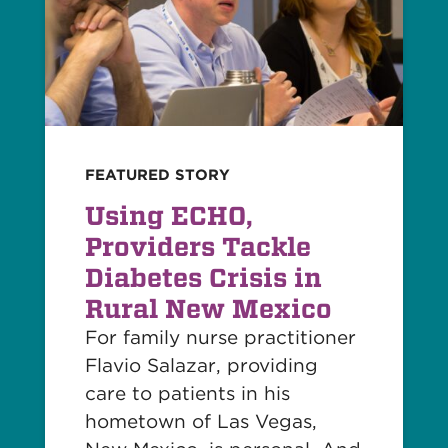
FEATURED STORY
Using ECHO,
Providers Tackle
Diabetes Crisis in
Rural New Mexico
For family nurse practitioner
Flavio Salazar, providing
care to patients in his
hometown of Las Vegas,